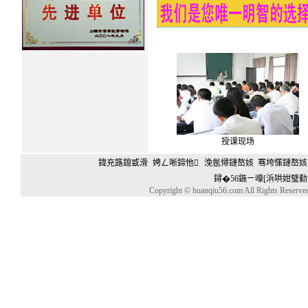
授课现场
鍏充簬鎴戜滑
娉ㄥ唽鍗忚
浼氬憳鏈嶅姟
骞垮憡鏈嶅姟
鐞�56鍦ㄧ嚎[浜哄姏璧勬
Copyright © huanqiu56.com All Rights Reserv