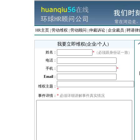
HR主页
劳动维权
劳动顾问
仲裁诉讼
企业裁员
聘请律
|
|
|
|
|
我要立即维权(企业/个人）
姓名：
*
（必须跟身份证一致）
电话：
手机：
*
Email
：
维权主题：
*
事件详情：
*
必须详细讲解事件真实情况