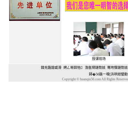
授课现场
鍏充簬鎴戜滑
娉ㄥ唽鍗忚
浼氬憳鏈嶅姟
骞垮憡鏈嶅姟
鐞�56鍦ㄧ嚎[浜哄姏璧勬
Copyright © huanqiu56.com All Rights Reserv