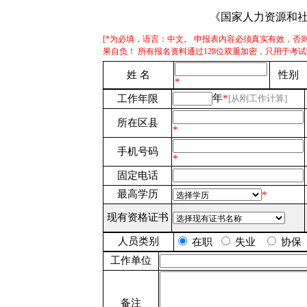
《国家人力资源和
[*为必填，语言：中文。 申报表内容必须真实有效，否
果自负！ 所有报名资料通过128位双重加密，只用于考试
姓 名
性别
*
年
*
工作年限
[从刚工作计算]
所在区县
*
手机号码
*
固定电话
最高学历
*
现有资格证书
人员类别
在职
失业
协保
工作单位
备注