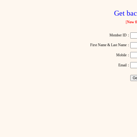
Get bac
[
Now fi
Member ID：
First Name & Last Name：
Mobile：
Email：