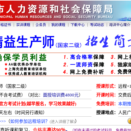
师（国家二级）
授课形式：
远程+
元（不含考试费）（对比：
面授培训费4800元
）
开课时间：
交费后
底官方考试计划
(越早报名，学习效果越好)
免费培训：
本期推
0天左右（时间另行通知）
授课地点：
人民
>>
（
如何参加远程培训？
）
(进入详细了解)
真听课和复习，
合格率
高达90
％
。
（如有未通过的考试科目，免费参加