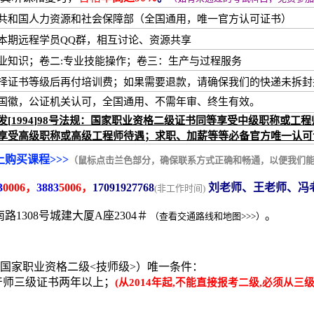
共和国人力资源和社会保障部（全国通用，唯一官方认可证书）
本期远程学员QQ群，相互讨论、资源共享
业知识；卷二:专业技能操作；卷三：生产与过程服务
择证书等级后再付培训费；如果需要退款，请确保我们的快递未拆封
国徽，公证机关认可，全国通用、不需年审、终生有效。
发
[
1994
]
98
号法规：国家职业资格二级证书同等享受中级职称或工程
享受高级职称或高级工程师待遇；求职、加薪等等必备官方唯一认可
购买课程>>>
（鼠标点击兰色部分，确保联系方式正确和畅通，以便我们
3
0006，
3883
5006，
17091927768
刘老师、王老师、冯
(非工作时间)
路1308号城建大厦A座2304＃
。
（
查看交通路线和地图>>>
）
国家职业资格二级<技师级>）唯一条件：
产师三级证书两年以上；
(从2014年起,不能直接报考二级,必须从