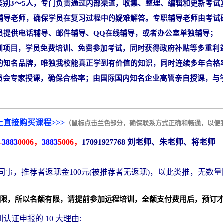
类别3～5人，专门负责通过内部渠道，收集、整理、编辑和更新考试
导老师，确保学员在复习过程中的疑难解答。专职辅导老师由考试
学员提供电话辅导、邮件辅导、QQ在线辅导，或者办公室单独辅导；
训项目，学员免费培训、免费参加考试，同时获得政府补贴等多重利
的知名品牌，唯独我校能真正学到有价值的知识，同时连续多年合格
员会专家授课，确保合格率；由国际国内知名企业高管亲自授课，与
上直接购买课程>>>
（鼠标点击兰色部分，确保联系方式正确和畅通，以便我
-
3883
0006，
3883
5006，
17091927768
刘老师、朱老师、将老师
同事，推荐者返现金100元(被推荐者无返现)，以此类推，无数
限，所以名额有限，请提前参加远程培训，全额支付费用后，预订
认证申报的 10 大理由: