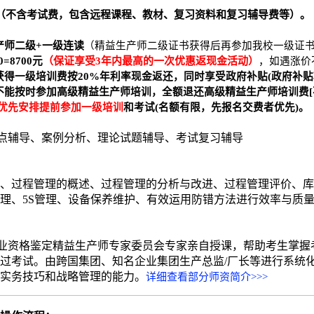
元（不含考试费，包含远程课程、教材、复习资料和复习辅导费等）。
产师二级+一级连读
（精益生产师二级证书获得后再参加我校一级证
0=8700元
（保证享受3年内最高的一次优惠返现金活动）
，如遇涨价
获得一级培训费按20%年利率现金返还，同时享受政府补贴(政府补贴
不能按时参加
高级精益生产师
培训，全额退还
高级精益生产师
培训费
优先安排提前参加一级培训
和考试(名额有限，先报名交费者优先)。
点辅导、案例分析、理论试题辅导、考试复习辅导
、过程管理的概述、过程管理的分析与改进、过程管理评价、库
理、5S管理、设备保养维护、有效运用防错方法进行效率与质
业资格鉴定精益生产师专家委员会专家亲自授课，帮助考生掌握
过考试。由跨国集团、知名企业集团生产总监/厂长等进行系统
实务技巧和战略管理的能力。
详细查看部分师资简介>>>