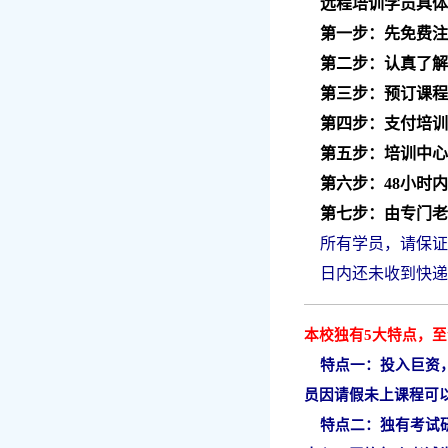
远程培训学员具体
第一步：先免费注
第二步：认真了解
第三步：预订课程：
第四步
：
支付培训
第五步
：
培训中心
第六步
：
48小时
第七步
：
由专门老
所有学员，请保证
日内还未收到快递
本校独有5大特点，
特点一：投入巨资，
员因请假未上课程可
特点二：独有考试研