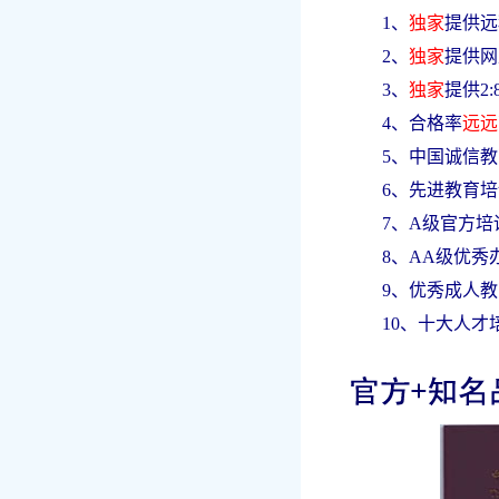
1、
独家
提供远
2、
独家
提供网
3、
独家
提供2
4、合格率
远远
5、中国诚信
6、先进教育
7、A级官方培
8、AA级优秀
9、优秀成人
10、十大人才