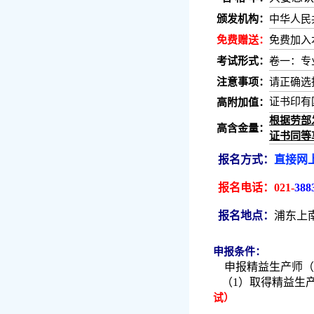
颁发机构：
中华人民
免费赠送：
免费加入
考试形式：
卷一：专
注意事项：
请正确选
证书印有
高附加值：
根据劳部
高含金量：
证书同等
报名方式：
直接网上
报名电话：
021-
388
报名地点：
浦东上南
申报条件：
申报精益生产师（
（1）取得精益生
试
）